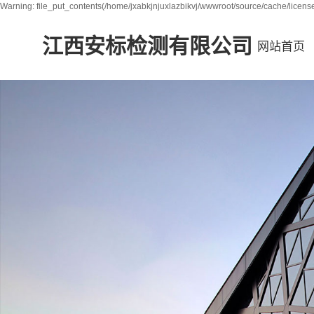
Warning: file_put_contents(/home/jxabkjnjuxlazbikvj/wwwroot/source/cache/license
江西安标检测有限公司
网站首页