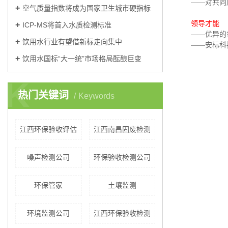
——对共同
空气质量指数将成为国家卫生城市硬指标
领导才能
ICP-MS将首入水质检测标准
——优异的
饮用水行业有望借新标走向集中
——安标科
饮用水国标“大一统”市场格局酝酿巨变
K
热门关键词
Keywords
江西环保验收评估
江西南昌固废检测
噪声检测公司
环保验收检测公司
环保管家
​土壤监测
环境监测公司
江西环保验收检测