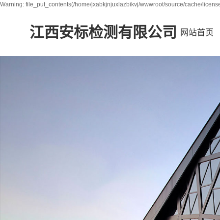
Warning: file_put_contents(/home/jxabkjnjuxlazbikvj/wwwroot/source/cache/license
江西安标检测有限公司
网站首页