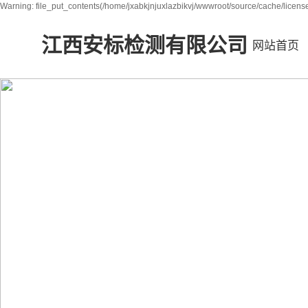
Warning: file_put_contents(/home/jxabkjnjuxlazbikvj/wwwroot/source/cache/license
江西安标检测有限公司
网站首页