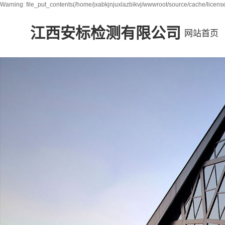
Warning: file_put_contents(/home/jxabkjnjuxlazbikvj/wwwroot/source/cache/license
江西安标检测有限公司
网站首页