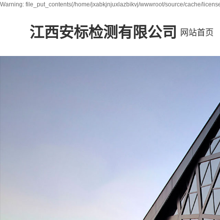
Warning: file_put_contents(/home/jxabkjnjuxlazbikvj/wwwroot/source/cache/license
江西安标检测有限公司
网站首页