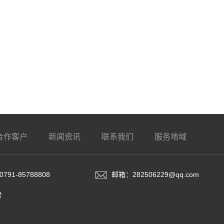
合作客户
新闻资讯
联系我们
服务地域
791-85788808
邮箱：282506229@qq.com
号