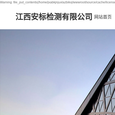
Warning: file_put_contents(/home/jxabkjnjuxlazbikvj/wwwroot/source/cache/license
江西安标检测有限公司
网站首页