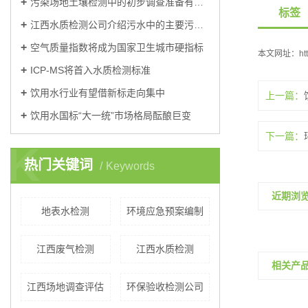
污染场地土壤检测中的初步调查准备有哪些？
标签
江西水质检测公司介绍污水中的主要污染物可分为三大类？
空气质量指数将成为国家卫生城市硬指标
本文网址：
ht
ICP-MS将首入水质检测标准
饮用水行业有望借新标走向集中
上一篇：
饮用水国标“大一统”市场格局酝酿巨变
下一篇：
K
热门关键词
Keywords
近期浏
地表水检测
环境应急预案编制
江西废气检测
江西水质检测
相关产
江西场地调查评估
环保验收检测公司