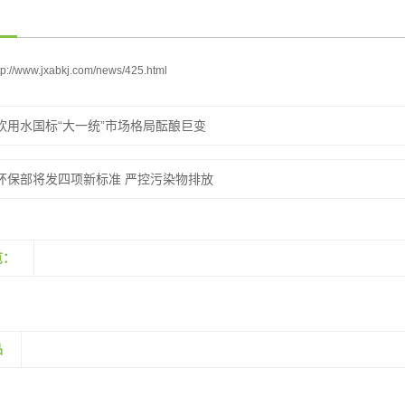
tp://www.jxabkj.com/news/425.html
饮用水国标“大一统”市场格局酝酿巨变
环保部将发四项新标准 严控污染物排放
览：
品